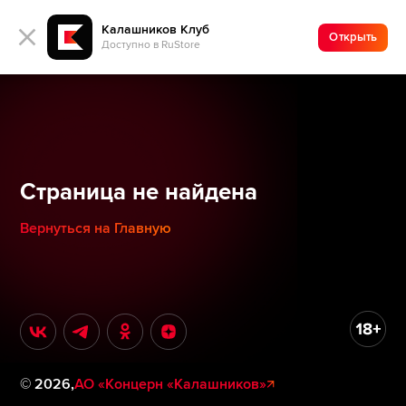
Калашников Клуб
Открыть
Доступно в RuStore
Страница не найдена
Вернуться на Главную
©
2026
,
АО «Концерн «Калашников»