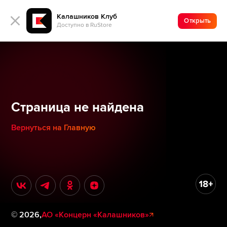
Калашников Клуб
Открыть
Доступно в RuStore
Страница не найдена
Вернуться на Главную
©
2026
,
АО «Концерн «Калашников»