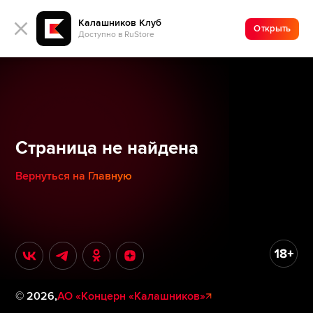
Калашников Клуб
Открыть
Доступно в RuStore
Страница не найдена
Вернуться на Главную
©
2026
,
АО «Концерн «Калашников»