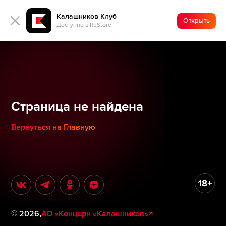
Калашников Клуб
Открыть
Доступно в RuStore
Страница не найдена
Вернуться на Главную
©
2026
,
АО «Концерн «Калашников»