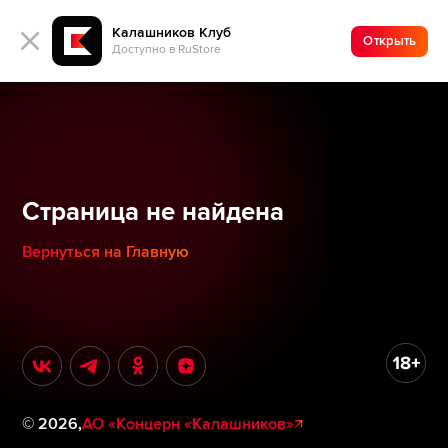
Калашников Клуб
Открыть
Доступно в RuStore
Страница не найдена
Вернуться на Главную
©
2026
,
АО «Концерн «Калашников»