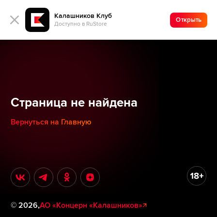
Калашников Клуб
Открыть
Доступно в RuStore
Страница не найдена
Вернуться на Главную
©
2026
,
АО «Концерн «Калашников»