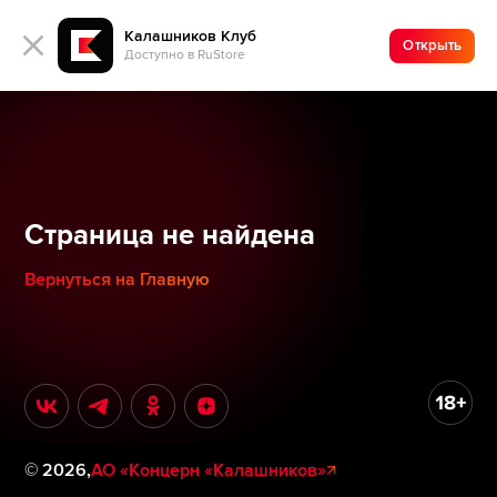
Калашников Клуб
Открыть
Доступно в RuStore
Страница не найдена
Вернуться на Главную
©
2026
,
АО «Концерн «Калашников»