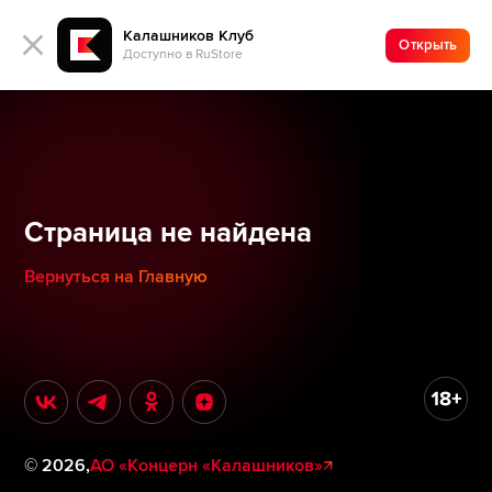
Калашников Клуб
Открыть
Доступно в RuStore
Страница не найдена
Вернуться на Главную
©
2026
,
АО «Концерн «Калашников»