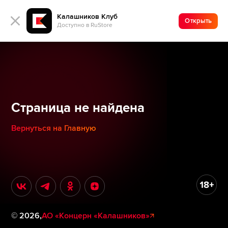
Калашников Клуб
Открыть
Доступно в RuStore
Страница не найдена
Вернуться на Главную
©
2026
,
АО «Концерн «Калашников»