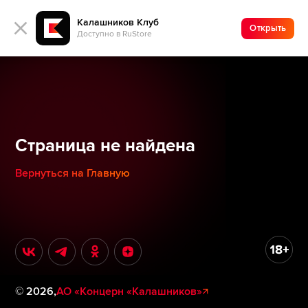
Калашников Клуб
Открыть
Доступно в RuStore
Страница не найдена
Вернуться на Главную
©
2026
,
АО «Концерн «Калашников»