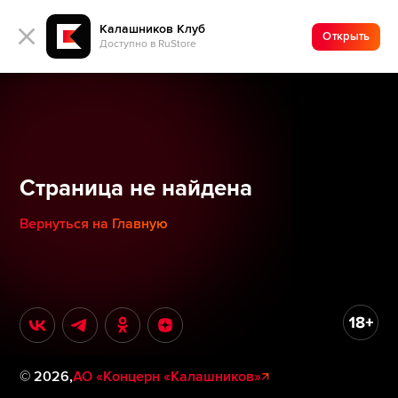
Калашников Клуб
Открыть
Доступно в RuStore
Страница не найдена
Вернуться на Главную
©
2026
,
АО «Концерн «Калашников»