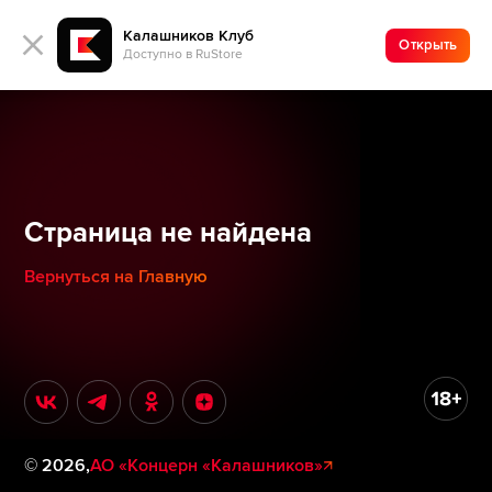
Калашников Клуб
Открыть
Доступно в RuStore
Страница не найдена
Вернуться на Главную
©
2026
,
АО «Концерн «Калашников»