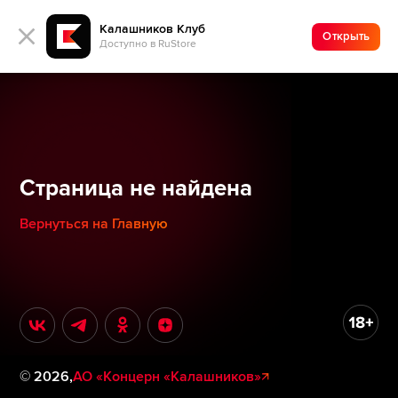
Калашников Клуб
Открыть
Доступно в RuStore
Страница не найдена
Вернуться на Главную
©
2026
,
АО «Концерн «Калашников»