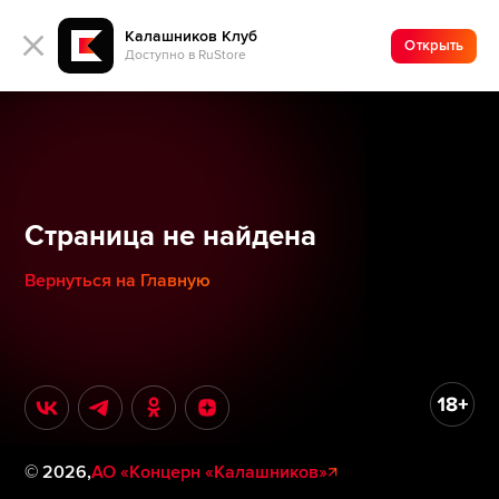
Калашников Клуб
Открыть
Доступно в RuStore
Страница не найдена
Вернуться на Главную
©
2026
,
АО «Концерн «Калашников»