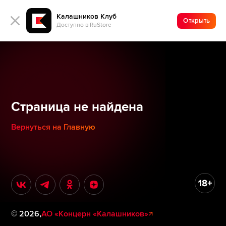
Калашников Клуб
Открыть
Доступно в RuStore
Страница не найдена
Вернуться на Главную
©
2026
,
АО «Концерн «Калашников»