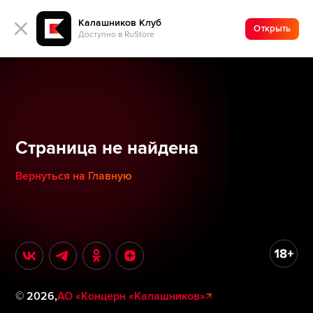
Калашников Клуб
Открыть
Доступно в RuStore
Страница не найдена
Вернуться на Главную
©
2026
,
АО «Концерн «Калашников»