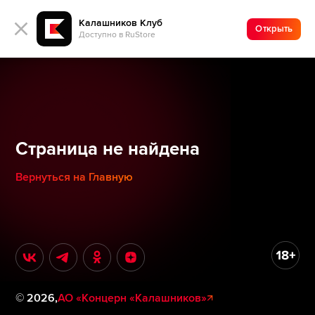
Калашников Клуб
Открыть
Доступно в RuStore
Страница не найдена
Вернуться на Главную
©
2026
,
АО «Концерн «Калашников»