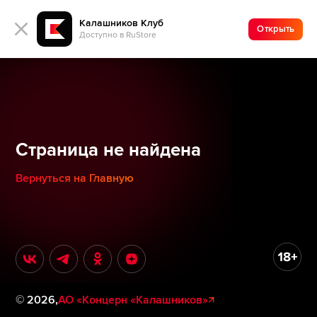
Калашников Клуб
Открыть
Доступно в RuStore
Страница не найдена
Вернуться на Главную
©
2026
,
АО «Концерн «Калашников»