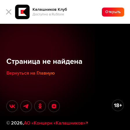
Калашников Клуб
Открыть
Доступно в RuStore
Страница не найдена
Вернуться на Главную
©
2026
,
АО «Концерн «Калашников»