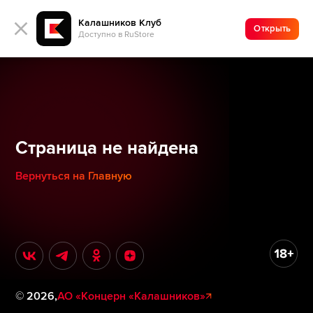
Калашников Клуб
Открыть
Доступно в RuStore
Страница не найдена
Вернуться на Главную
©
2026
,
АО «Концерн «Калашников»