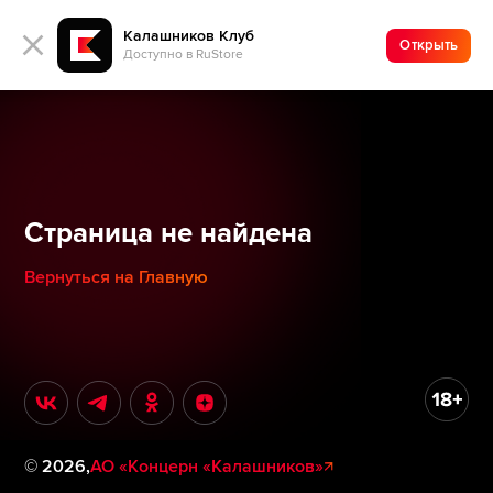
Калашников Клуб
Открыть
Доступно в RuStore
Страница не найдена
Вернуться на Главную
©
2026
,
АО «Концерн «Калашников»