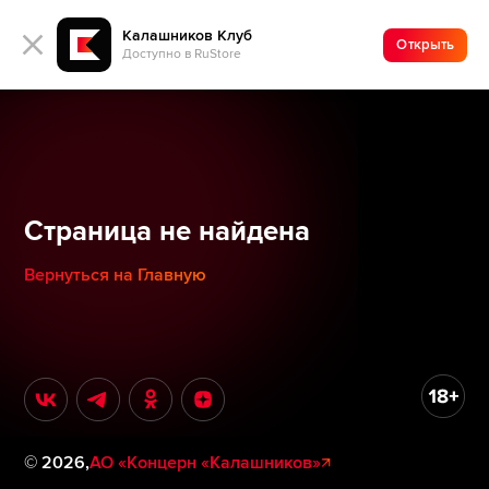
Калашников Клуб
Открыть
Доступно в RuStore
Страница не найдена
Вернуться на Главную
©
2026
,
АО «Концерн «Калашников»