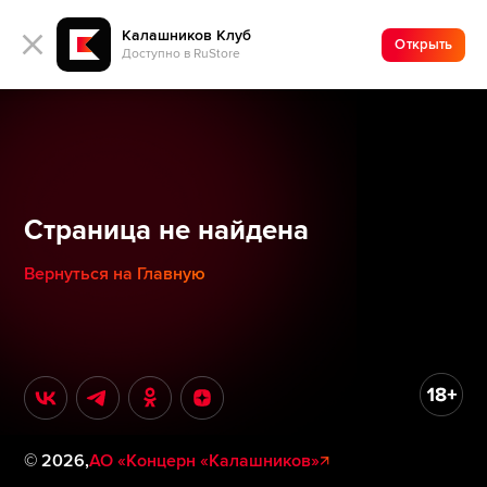
Калашников Клуб
Открыть
Доступно в RuStore
Страница не найдена
Вернуться на Главную
©
2026
,
АО «Концерн «Калашников»