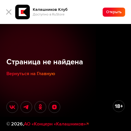
Калашников Клуб
Открыть
Доступно в RuStore
Страница не найдена
Вернуться на Главную
©
2026
,
АО «Концерн «Калашников»