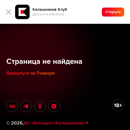
Калашников Клуб
Открыть
Доступно в RuStore
Страница не найдена
Вернуться на Главную
©
2026
,
АО «Концерн «Калашников»