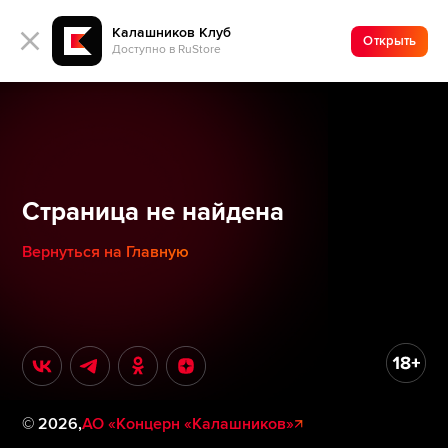
Калашников Клуб
Открыть
Доступно в RuStore
Страница не найдена
Вернуться на Главную
©
2026
,
АО «Концерн «Калашников»