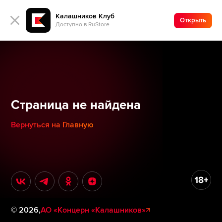
Калашников Клуб
Открыть
Доступно в RuStore
Страница не найдена
Вернуться на Главную
©
2026
,
АО «Концерн «Калашников»