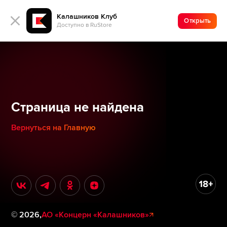
Калашников Клуб
Открыть
Доступно в RuStore
Страница не найдена
Вернуться на Главную
©
2026
,
АО «Концерн «Калашников»