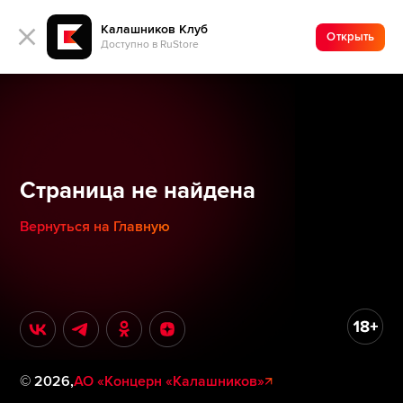
Калашников Клуб
Открыть
Доступно в RuStore
Страница не найдена
Вернуться на Главную
©
2026
,
АО «Концерн «Калашников»