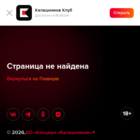
Калашников Клуб
Открыть
Доступно в RuStore
Страница не найдена
Вернуться на Главную
©
2026
,
АО «Концерн «Калашников»