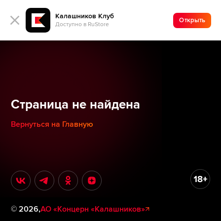
Калашников Клуб
Открыть
Доступно в RuStore
Страница не найдена
Вернуться на Главную
©
2026
,
АО «Концерн «Калашников»