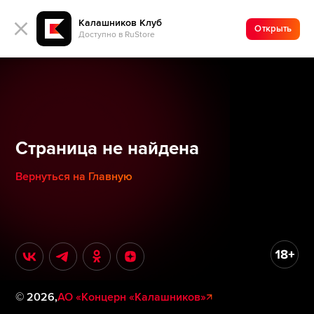
Калашников Клуб
Открыть
Доступно в RuStore
Страница не найдена
Вернуться на Главную
©
2026
,
АО «Концерн «Калашников»