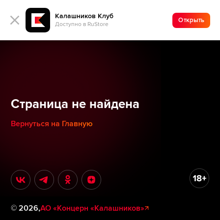
Калашников Клуб
Открыть
Доступно в RuStore
Страница не найдена
Вернуться на Главную
©
2026
,
АО «Концерн «Калашников»