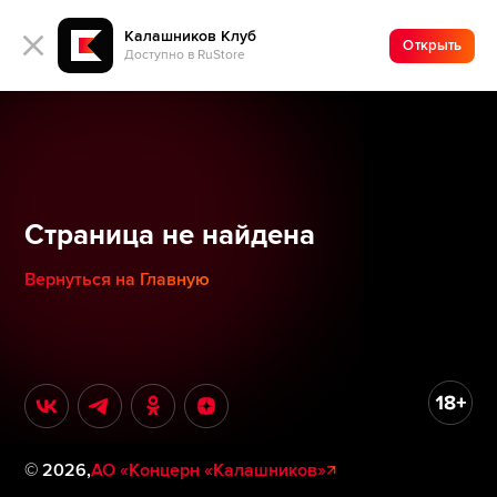
Калашников Клуб
Открыть
Доступно в RuStore
Страница не найдена
Вернуться на Главную
©
2026
,
АО «Концерн «Калашников»