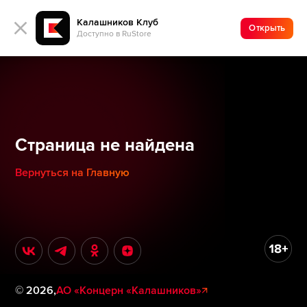
Калашников Клуб
Открыть
Доступно в RuStore
Страница не найдена
Вернуться на Главную
©
2026
,
АО «Концерн «Калашников»