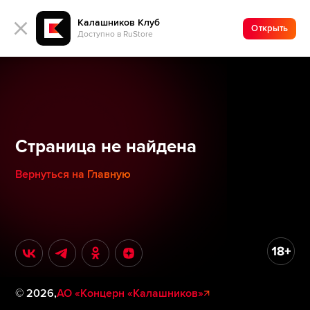
Калашников Клуб
Открыть
Доступно в RuStore
Страница не найдена
Вернуться на Главную
©
2026
,
АО «Концерн «Калашников»