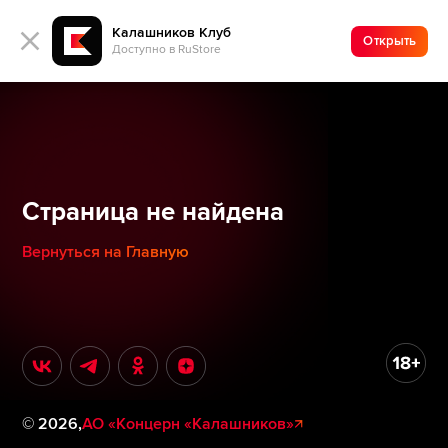
Калашников Клуб
Открыть
Доступно в RuStore
Страница не найдена
Вернуться на Главную
©
2026
,
АО «Концерн «Калашников»