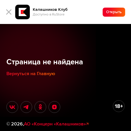
Калашников Клуб
Открыть
Доступно в RuStore
Страница не найдена
Вернуться на Главную
©
2026
,
АО «Концерн «Калашников»