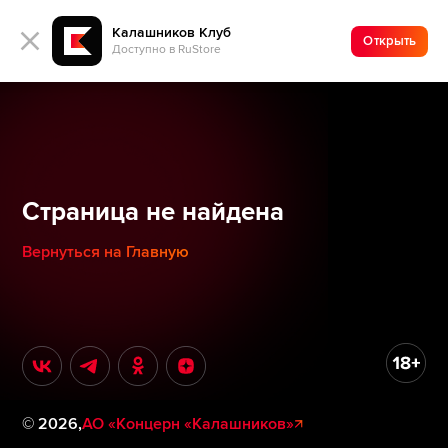
Калашников Клуб
Открыть
Доступно в RuStore
Страница не найдена
Вернуться на Главную
©
2026
,
АО «Концерн «Калашников»