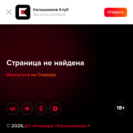
Калашников Клуб
Открыть
Доступно в RuStore
Страница не найдена
Вернуться на Главную
©
2026
,
АО «Концерн «Калашников»