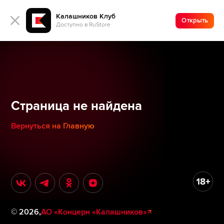
Калашников Клуб
Открыть
Доступно в RuStore
Страница не найдена
Вернуться на Главную
©
2026
,
АО «Концерн «Калашников»