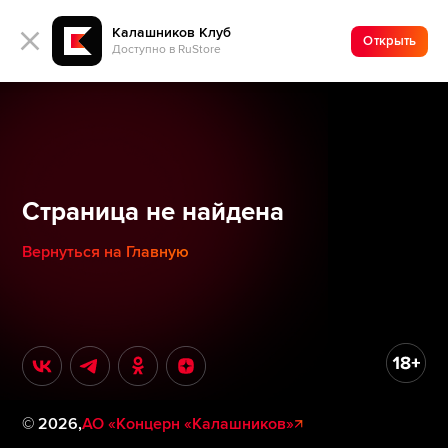
Калашников Клуб
Открыть
Доступно в RuStore
Страница не найдена
Вернуться на Главную
©
2026
,
АО «Концерн «Калашников»